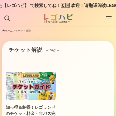
レゴハピ】 で検索してね！🇨🇳 欢迎！请翻译阅读LEGOH
ホーム
チケット解説
チケット解説
– tag –
知っ得＆納得！レゴランド
のチケット料金・年パス完