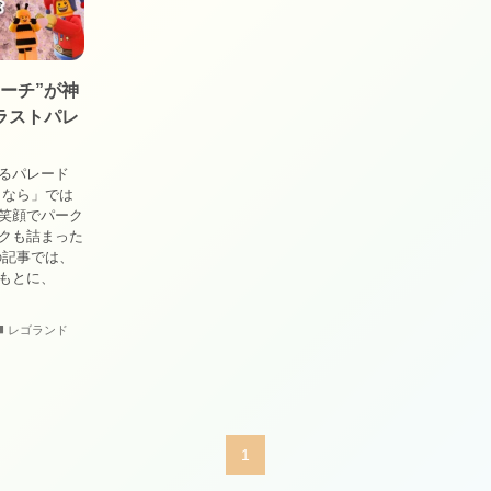
ーチ”が神
ラストパレ
るパレード
うなら」では
笑顔でパーク
クも詰まった
の記事では、
もとに、
レゴランド
1