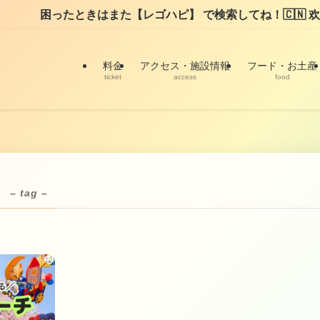
困ったときはまた【レゴハピ】 で検索してね！🇨🇳 欢迎！请翻
料金
アクセス・施設情報
フード・お土産
ticket
access
food
– tag –