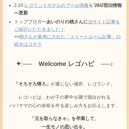
2.10
レゴランドホテルのプール情報
を
’26/2宿泊情報
へ更新
トップブロガー
あいのりの桃さんに
当サイト記事を
ご紹介いただきました！
>>
桃さんが参考にされた「スイートルーム記事」の
続きはコチラ
✦ː──
Welcome レゴハピ ──♪
「そろそろ帰ろ」
が通じない場所、レゴランド。
レゴハピは、わが子の夢中を隣で面白がれる
パパママの心の余裕を作る楽しみ方をお伝えします。
「元を取らなきゃ」を卒業して、
一生モノの思い出を。