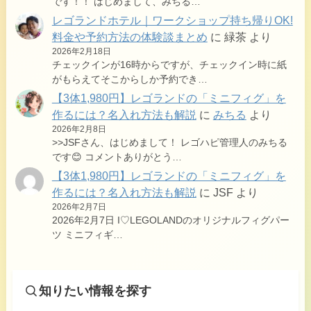
です！！ はじめまして、みちる…
レゴランドホテル｜ワークショップ持ち帰りOK!
料金や予約方法の体験談まとめ
に
緑茶
より
2026年2月18日
チェックインが16時からですが、チェックイン時に紙
がもらえてそこからしか予約でき…
【3体1,980円】レゴランドの「ミニフィグ」を
作るには？名入れ方法も解説
に
みちる
より
2026年2月8日
>>JSFさん、はじめまして！ レゴハピ管理人のみちる
です😊 コメントありがとう…
【3体1,980円】レゴランドの「ミニフィグ」を
作るには？名入れ方法も解説
に
JSF
より
2026年2月7日
2026年2月7日 I♡LEGOLANDのオリジナルフィグパー
ツ ミニフィギ…
知りたい情報を探す