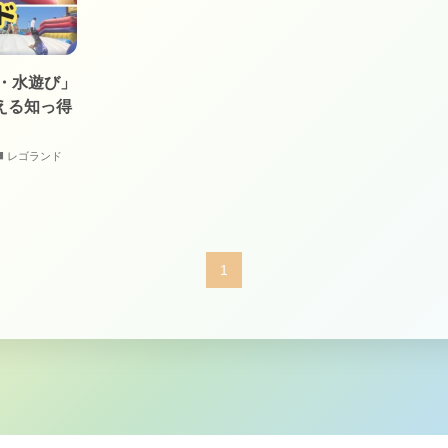
ル・水遊び」
える知っ得
レゴランド
1