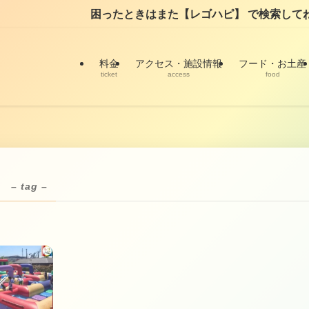
困ったときはまた【レゴハピ】 で検索してね！🇨🇳
料金
アクセス・施設情報
フード・お土産
ticket
access
food
ら
– tag –