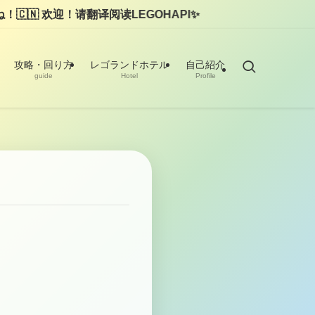
 欢迎！请翻译阅读LEGOHAPI✨
攻略・回り方
レゴランドホテル
自己紹介
guide
Hotel
Profile