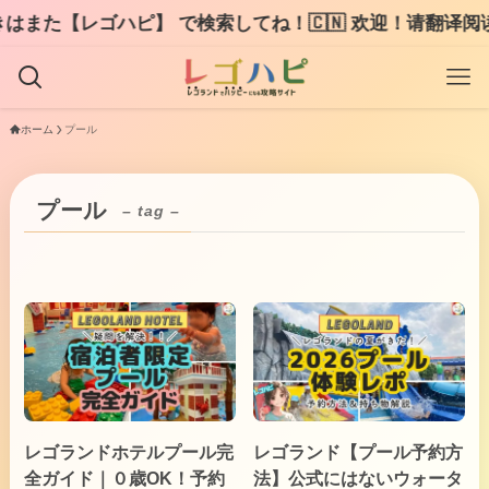
また【レゴハピ】 で検索してね！🇨🇳 欢迎！请翻译阅读LE
ホーム
プール
プール
– tag –
レゴランドホテルプール完
レゴランド【プール予約方
全ガイド｜０歳OK！予約
法】公式にはないウォータ