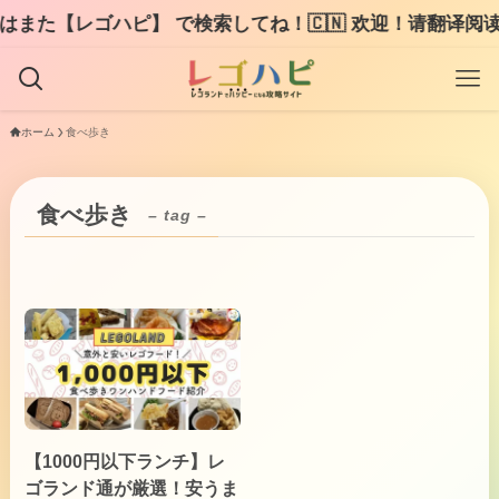
また【レゴハピ】 で検索してね！🇨🇳 欢迎！请翻译阅读LE
ホーム
食べ歩き
食べ歩き
– tag –
【1000円以下ランチ】レ
ゴランド通が厳選！安うま