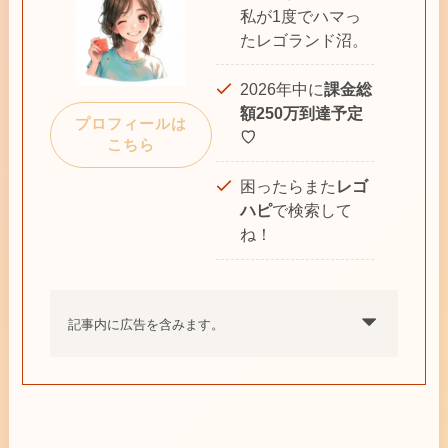
私が1度でハマっ
たレゴランド沼。
2026年中に
課金総
額250万到達予定
プロフィールは
♡
こちら
困ったらまた
レゴ
ハピ
で検索して
ね！
記事内に広告を含みます。