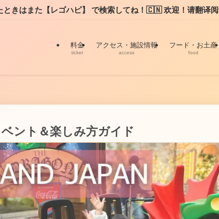
してね！🇨🇳 欢迎！请翻译阅读LEGOHAPI✨
料金
アクセス・施設情報
フード・お土産
ticket
access
food
イベント＆楽しみ方ガイド