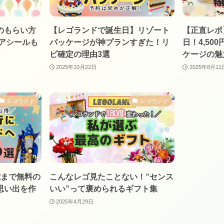
のもらい方
【レゴランドで誕生日】リゾート
【正直レポ
アシールも
パッケージが神プランすぎた！リ
日！4,50
ピ確定の理由3選
ケージの魅
2025年10月22日
2025年8月11
レゴランド
レゴランド
歳まで無料の
こんなレゴ見たことない！“センス
思い出を作
いい”って褒められるギフト集
2025年4月29日