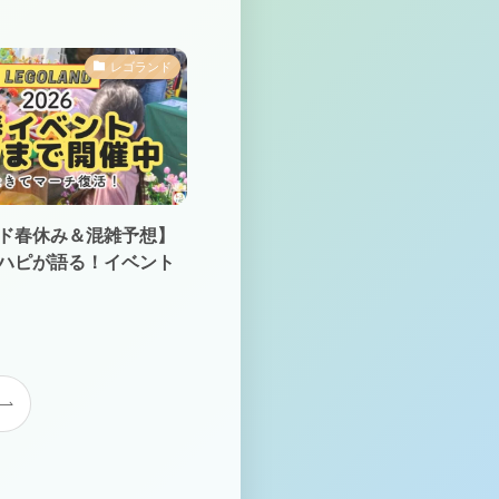
レゴランド
ド春休み＆混雑予想】
ハピが語る！イベント
日