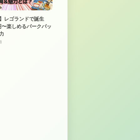
】レゴランドで誕生
0円〜楽しめるパークパッ
力
日