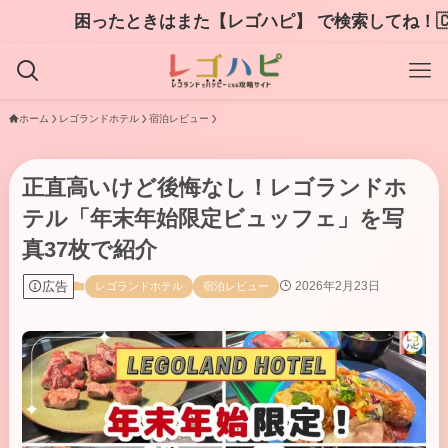
はまた【レゴハピ】 で検索してね！🇨🇳 欢迎！请翻译阅读L
ホーム
レゴランドホテル
宿泊レビュー
正直高いけど後悔なし！レゴランドホ
テル「年末年始限定ビュッフェ」を写
真37枚で紹介
広告
2026年2月23日
レゴランドホテル
宿泊レビュー