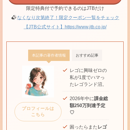
限定特典付で予約できるのはJTBだけ
なくなり次第終了！限定クーポン一覧をチェック
【JTB公式サイト】https://www.jtb.co.jp/
本記事の著作者情報
おすすめ記事
レゴに興味ゼロの
私が1度でハマっ
たレゴランド沼。
2026年中に
課金総
額250万到達予定
プロフィールは
♡
こちら
困ったらまた
レゴ