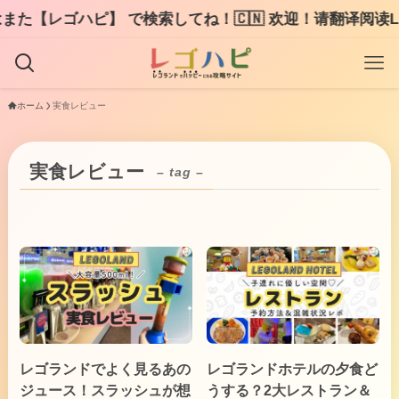
た【レゴハピ】 で検索してね！🇨🇳 欢迎！请翻译阅读LEG
ホーム
実食レビュー
実食レビュー
– tag –
レゴランドでよく見るあの
レゴランドホテルの夕食ど
ジュース！スラッシュが想
うする？2大レストラン＆