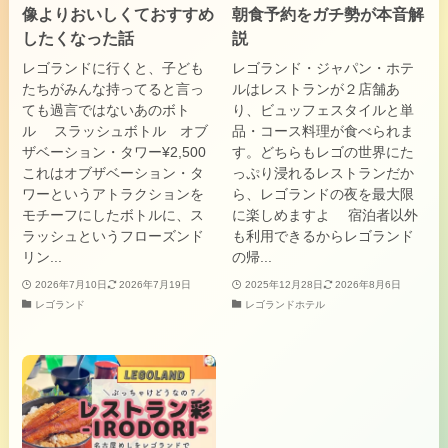
像よりおいしくておすすめ
朝食予約をガチ勢が本音解
したくなった話
説
レゴランドに行くと、子ども
レゴランド・ジャパン・ホテ
たちがみんな持ってると言っ
ルはレストランが２店舗あ
ても過言ではないあのボト
り、ビュッフェスタイルと単
ル スラッシュボトル オブ
品・コース料理が食べられま
ザベーション・タワー¥2,500
す。どちらもレゴの世界にた
これはオブザベーション・タ
っぷり浸れるレストランだか
ワーというアトラクションを
ら、レゴランドの夜を最大限
モチーフにしたボトルに、ス
に楽しめますよ 宿泊者以外
ラッシュというフローズンド
も利用できるからレゴランド
リン...
の帰...
2026年7月10日
2026年7月19日
2025年12月28日
2026年8月6日
レゴランド
レゴランドホテル