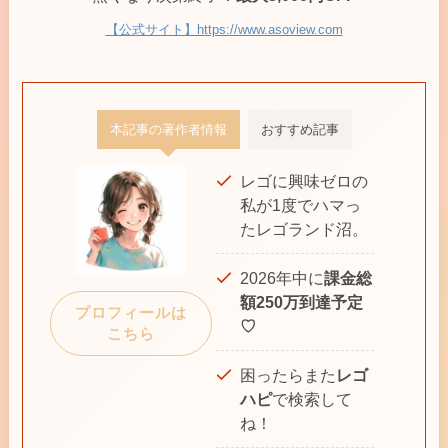
【公式サイト】https://www.asoview.com
本記事の著作者情報
おすすめ記事
レゴに興味ゼロの
私が1度でハマっ
たレゴランド沼。
2026年中に
課金総
額250万到達予定
プロフィールは
♡
こちら
困ったらまた
レゴ
ハピ
で検索して
ね！