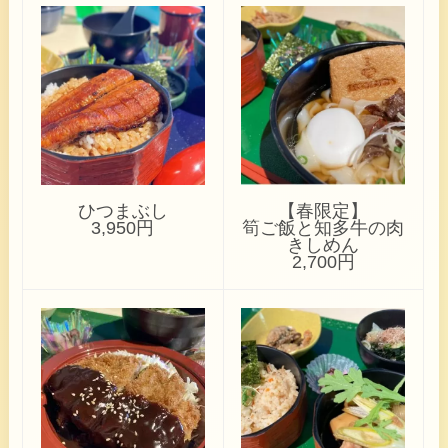
ひつまぶし
【春限定】
3,950円
筍ご飯と知多牛の肉
きしめん
2,700円