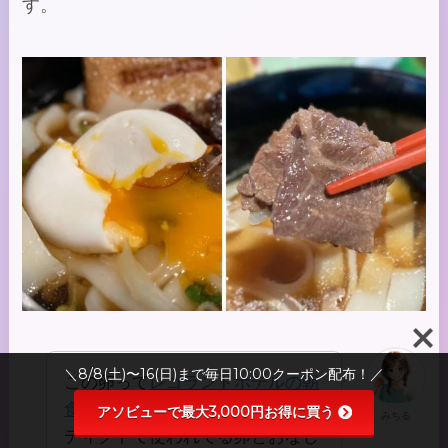
す。
＼8/8(土)〜16(日)まで毎日10:00クーポン配布！／
この卵って
レゴランドホテルの朝
食ビュッフェ
にあるエッグベネ
アソビューで最大3,000円お得に買う
みちる
ディクトで使われてる卵とおなじ