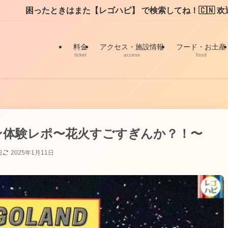
ゴハピ】 で検索してね！🇨🇳 欢迎！请翻译阅读LEGOHAPI
料金
アクセス・施設情報
フード・お土産
ticket
access
food
ウン体験レポ〜花火すごすぎんか？！〜
日
2025年1月11日