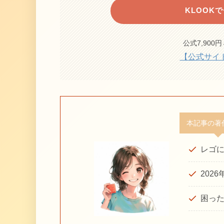
KLOOK
公式7,900
【公式サイト】ht
本記事の著
レゴ
202
困っ