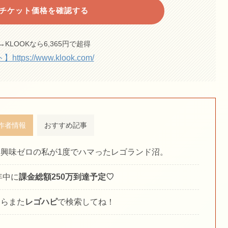
でチケット価格を確認する
円→KLOOKなら6,365円で超得
tps://www.klook.com/
作者情報
おすすめ記事
に興味ゼロの私が1度でハマったレゴランド沼。
6年中に
課金総額250万到達予定♡
たらまた
レゴハピ
で検索してね！