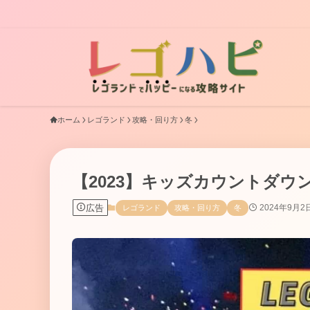
困ったときはまた【レ
ホーム
レゴランド
攻略・回り方
冬
【2023】キッズカウントダ
広告
2024年9月2
レゴランド
攻略・回り方
冬