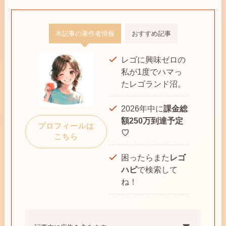
本記事の著作者情報
おすすめ記事
レゴに興味ゼロの
私が1度でハマっ
たレゴランド沼。
2026年中に
課金総
額250万到達予定
プロフィールは
♡
こちら
困ったらまた
レゴ
ハピ
で検索して
ね！