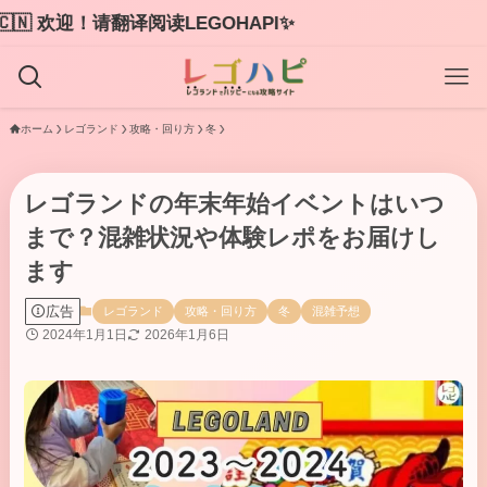
困ったと
ホーム
レゴランド
攻略・回り方
冬
レゴランドの年末年始イベントはいつ
まで？混雑状況や体験レポをお届けし
ます
広告
レゴランド
攻略・回り方
冬
混雑予想
2024年1月1日
2026年1月6日