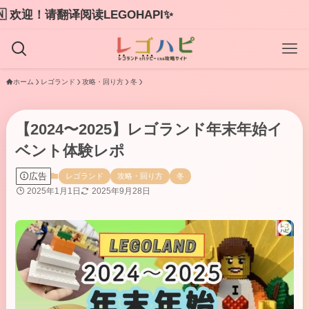
困ったときは
ホーム
レゴランド
攻略・回り方
冬
【2024〜2025】レゴランド年末年始イ
ベント体験レポ
広告
レゴランド
攻略・回り方
冬
2025年1月1日
2025年9月28日