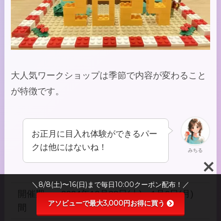
大人気ワークショップは季節で内容が変わること
が特徴です。
お正月に目入れ体験ができるパー
クは他にはないね！
みちる
＼8/8(土)〜16(日)まで毎日10:00クーポン配布！／
開催期
2024年12月28日(土)〜1月6日(月)
アソビューで最大3,000円お得に買う
間