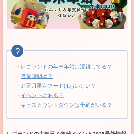
・
レゴランドの年末年始は混雑してる？
・
営業時間は？
・
お正月限定フードはおいしい？
・
イベントはある？
・
キッズカウントダウンは予約がいる？
レゴランドの大晦日＆年始イベント2025最新情報