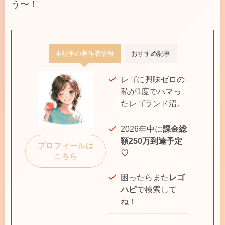
う〜！
本記事の著作者情報
おすすめ記事
レゴに興味ゼロの
私が1度でハマっ
たレゴランド沼。
2026年中に
課金総
額250万到達予定
プロフィールは
♡
こちら
困ったらまた
レゴ
ハピ
で検索して
ね！